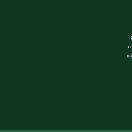
Q
c
no