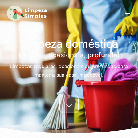
Limpeza doméstica
(regular, ocasionais, profunda)
Limpezas regulares, ocasionais ou profundas para
manter a sua casa impecável.