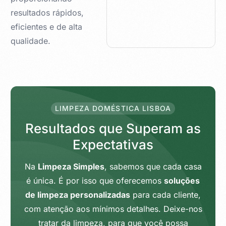
resultados rápidos,
eficientes e de alta
qualidade.
LIMPEZA DOMÉSTICA LISBOA
R
e
s
u
l
t
a
d
o
s
q
u
e
S
u
p
e
r
a
m
a
s
E
x
p
e
c
t
a
t
i
v
a
s
Na
Limpeza Simples
, sabemos que cada casa
é única. É por isso que oferecemos
soluções
de limpeza personalizadas
para cada cliente,
com atenção aos mínimos detalhes. Deixe-nos
tratar da limpeza, para que você possa